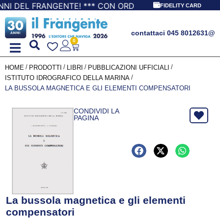
EL FRANGENTE! *** CON ORDINI A PARTIRE DA 69,90€ LA S
FIDELITY CARD
contattaci 045 8012631
@
0
/
/
/
/
HOME
PRODOTTI
LIBRI
PUBBLICAZIONI UFFICIALI
/
ISTITUTO IDROGRAFICO DELLA MARINA
LA BUSSOLA MAGNETICA E GLI ELEMENTI COMPENSATORI
CONDIVIDI LA
PAGINA
La bussola magnetica e gli elementi
compensatori