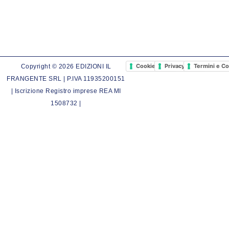
Cookie Policy
Privacy Policy
Termini e Co
Copyright © 2026 EDIZIONI IL
FRANGENTE SRL | P.IVA 11935200151
| Iscrizione Registro imprese REA MI
1508732 |