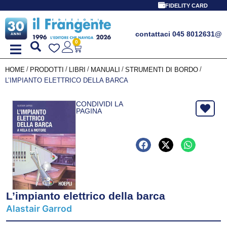
FIDELITY CARD
contattaci 045 8012631
@
0
/
/
/
/
/
HOME
PRODOTTI
LIBRI
MANUALI
STRUMENTI DI BORDO
L’IMPIANTO ELETTRICO DELLA BARCA
CONDIVIDI LA
PAGINA
L’impianto elettrico della barca
Alastair Garrod