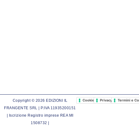
Cookie Policy
Privacy Policy
Termini e Co
Copyright © 2026 EDIZIONI IL
FRANGENTE SRL | P.IVA 11935200151
| Iscrizione Registro imprese REA MI
1508732 |