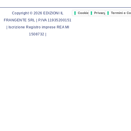
Cookie Policy
Privacy Policy
Termini e Co
Copyright © 2026 EDIZIONI IL
FRANGENTE SRL | P.IVA 11935200151
| Iscrizione Registro imprese REA MI
1508732 |