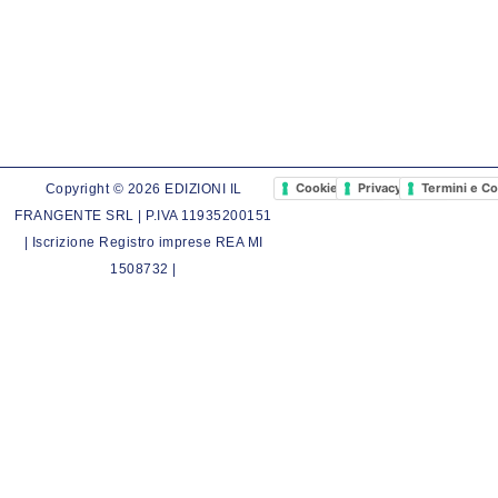
Cookie Policy
Privacy Policy
Termini e Co
Copyright © 2026 EDIZIONI IL
FRANGENTE SRL | P.IVA 11935200151
| Iscrizione Registro imprese REA MI
1508732 |