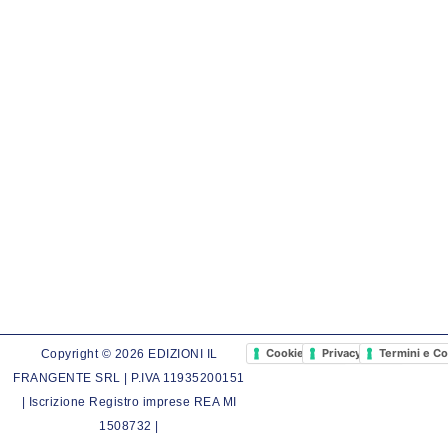
Cookie Policy
Privacy Policy
Termini e Co
Copyright © 2026 EDIZIONI IL
FRANGENTE SRL | P.IVA 11935200151
| Iscrizione Registro imprese REA MI
1508732 |