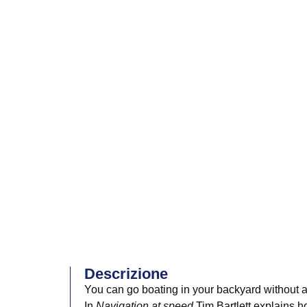
Descrizione
You can go boating in your backyard without a
In
Navigation at speed
Tim Bartlett explains ho