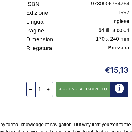
9780906754764
ISBN
1992
Edizione
Inglese
Lingua
64 ill. a colori
Pagine
170 x 240 mm
Dimensioni
Brossura
Rilegatura
15,13
€
AGGIUNGI AL CARRELLO
ny formal knowledge of navigation. But why limit yourself to th
w to read a navigational chart and how to relate it to the real wo