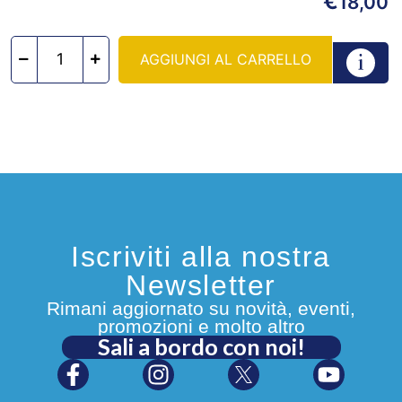
€
18,00
AGGIUNGI AL CARRELLO
Iscriviti alla nostra
Newsletter
Rimani aggiornato su novità, eventi,
promozioni e molto altro
Sali a bordo con noi!