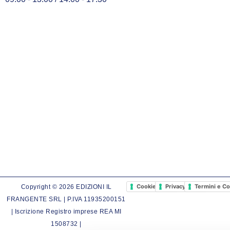
Cookie Policy
Privacy Policy
Termini e Co
Copyright © 2026 EDIZIONI IL
FRANGENTE SRL | P.IVA 11935200151
| Iscrizione Registro imprese REA MI
1508732 |