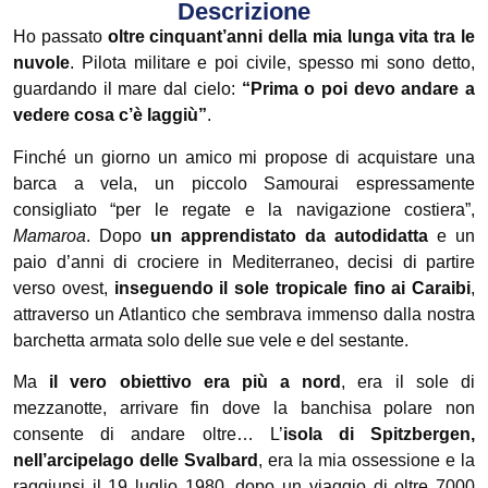
Descrizione
Ho passato
oltre cinquant’anni della mia lunga vita tra le
nuvole
. Pilota militare e poi civile, spesso mi sono detto,
guardando il mare dal cielo:
“Prima o poi devo andare a
vedere cosa c’è laggiù”
.
Finché un giorno un amico mi propose di acquistare una
barca a vela, un piccolo Samourai espressamente
consigliato “per le regate e la navigazione costiera”,
Mamaroa
. Dopo
un apprendistato da autodidatta
e un
paio d’anni di crociere in Mediterraneo, decisi di partire
verso ovest,
inseguendo il sole tropicale fino ai Caraibi
,
attraverso un Atlantico che sembrava immenso dalla nostra
barchetta armata solo delle sue vele e del sestante.
Ma
il vero obiettivo era più a nord
, era il sole di
mezzanotte, arrivare fin dove la banchisa polare non
consente di andare oltre… L’
isola di Spitzbergen,
nell’arcipelago delle Svalbard
, era la mia ossessione e la
raggiunsi il 19 luglio 1980, dopo un viaggio di oltre 7000