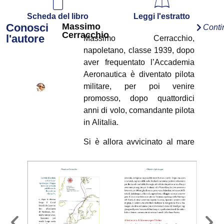
Scheda del libro
Leggi l'estratto
Conosci
Massimo
Conti
Cerracchio
l'autore
Massimo Cerracchio,
napoletano, classe 1939, dopo
aver frequentato l’Accademia
Aeronautica è diventato pilota
militare, per poi venire
promosso, dopo quattordici
anni di volo, comandante pilota
in Alitalia.
Si è allora avvicinato al mare
con molto rispetto, semplice
neofita e autodidatta, con la
sua unica barchetta a vela
Mamaroa
, uno sloop in
vetroresina di 7,33 metri, e per
tredici anni ha veleggiato nel