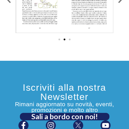
Mediterraneo, in Atlantico e in
Artico.
Ha proseguito l’attività di pilota
con oltre 15.000 ore di volo, e
ha infine conseguito, dopo il
pensionamento per raggiunti
limiti di età, il brevetto di pilota
di aliante, imparando che un
aeroplano non vola perché ha
un motore bensì perché ha le
ali, che sono esattamente
come le vele di una barca.
Iscriviti alla nostra
Newsletter
Rimani aggiornato su novità, eventi,
promozioni e molto altro
Sali a bordo con noi!