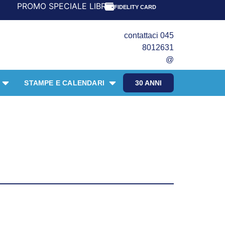
 SPECIALE LIBRI PER I 30 ANNI DEL FRANGENTE! *** CON 
FIDELITY CARD
contattaci 045
8012631
@
STAMPE E CALENDARI
30 ANNI