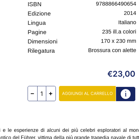
9788866490654
ISBN
2014
Edizione
Italiano
Lingua
235 ill.a colori
Pagine
170 x 230 mm
Dimensioni
Brossura con alette
Rilegatura
23,00
€
AGGIUNGI AL CARRELLO
 e le esperienze di alcuni dei più celebri esploratori al mond
lantico del Führer, vittima della più grande tragedia navale di tu