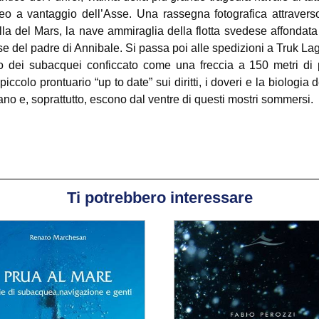
o a vantaggio dell’Asse. Una rassegna fotografica attraverso g
ella del Mars, la nave ammiraglia della flotta svedese affondat
rse del padre di Annibale. Si passa poi alle spedizioni a Truk L
lo dei subacquei conficcato come una freccia a 150 metri di pr
colo prontuario “up to date” sui diritti, i doveri e la biologia 
ano e, soprattutto, escono dal ventre di questi mostri sommersi.
Ti potrebbero interessare