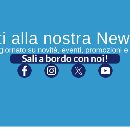
iti alla nostra New
iornato su novità, eventi, promozioni e 
Sali a bordo con noi!