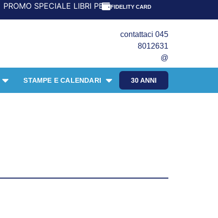
IALE LIBRI PER I 30 ANNI DEL FRANGENTE! *** CON ORDINI
FIDELITY CARD
contattaci 045
8012631
@
STAMPE E CALENDARI
30 ANNI