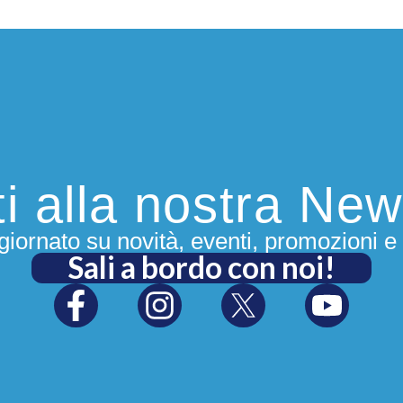
iti alla nostra New
iornato su novità, eventi, promozioni e 
Sali a bordo con noi!