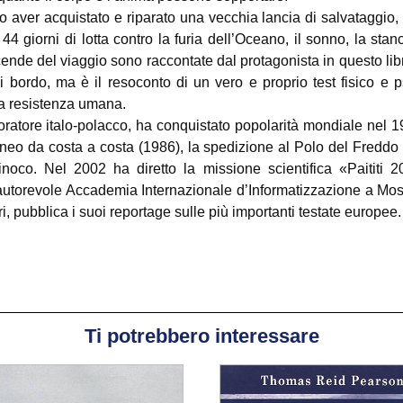
aver acquistato e riparato una vecchia lancia di salvataggio, 
 giorni di lotta contro la furia dell’Oceano, il sonno, la stanch
cende del viaggio sono raccontate dal protagonista in questo lib
 bordo, ma è il resoconto di un vero e proprio test fisico e ps
lla resistenza umana.
ratore italo-polacco, ha conquistato popolarità mondiale nel 19
rneo da costa a costa (1986), la spedizione al Polo del Freddo i
rinoco. Nel 2002 ha diretto la missione scientifica «Paititi
autorevole Accademia Internazionale d’Informatizzazione a Mo
i, pubblica i suoi reportage sulle più importanti testate europee.
Ti potrebbero interessare