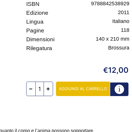
9788842538929
ISBN
2011
Edizione
Italiano
Lingua
118
Pagine
140 x 210 mm
Dimensioni
Brossura
Rilegatura
12,00
€
AGGIUNGI AL CARRELLO
quanto il corpo e l’anima possono sopportare.