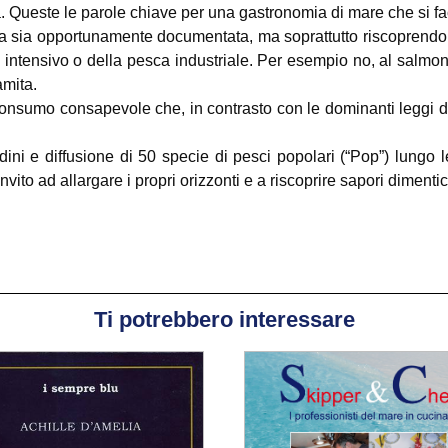
ità. Queste le parole chiave per una gastronomia di mare che si f
era sia opportunamente documentata, ma soprattutto riscoprendo il
 intensivo o della pesca industriale. Per esempio no, al salmone
amita.
nsumo consapevole che, in contrasto con le dominanti leggi di me
ni e diffusione di 50 specie di pesci popolari (“Pop”) lungo le 
vito ad allargare i propri orizzonti e a riscoprire sapori dimentic
Ti potrebbero interessare