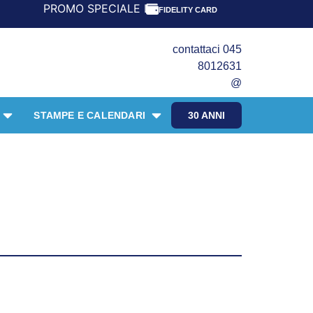
OMO SPECIALE LIBRI PER I 30 ANNI DEL FRANGENTE! *** C
FIDELITY CARD
contattaci 045
8012631
@
STAMPE E CALENDARI
30 ANNI