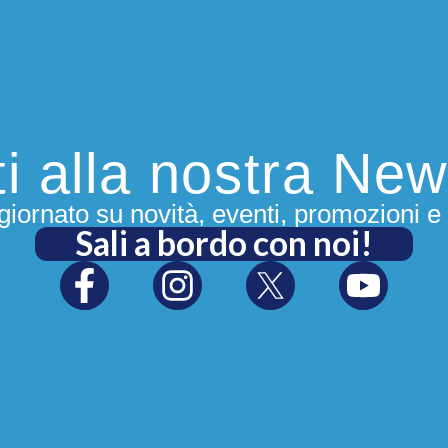
iti alla nostra New
iornato su novità, eventi, promozioni e 
Sali a bordo con noi!