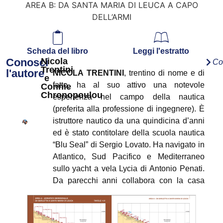
AREA B: DA SANTA MARIA DI LEUCA A CAPO
DELL’ARMI
Scheda del libro
Leggi l'estratto
Conosci
Nicola
Co
Trentini
l'autore
NICOLA TRENTINI
, trentino di nome e di
e
fatto, ha al suo attivo una notevole
Connie
Chronopoulou
esperienza nel campo della nautica
(preferita alla professione di ingegnere). È
istruttore nautico da una quindicina d’anni
ed è stato contitolare della scuola nautica
“Blu Seal” di Sergio Lovato. Ha navigato in
Atlantico, Sud Pacifico e Mediterraneo
sullo yacht a vela Lycia di Antonio Penati.
Da parecchi anni collabora con la casa
editrice “Il Frangente”, prima come
correttore delle carte nautiche dell’Istituto
Idrografico della Marina, oggi come autore