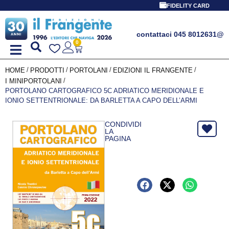
PROMO SPEC
FIDELITY CARD
contattaci 045 8012631
@
0
/
/
/
/
HOME
PRODOTTI
PORTOLANI
EDIZIONI IL FRANGENTE
/
I MINIPORTOLANI
PORTOLANO CARTOGRAFICO 5C ADRIATICO MERIDIONALE E
IONIO SETTENTRIONALE: DA BARLETTA A CAPO DELL’ARMI
CONDIVIDI
LA
PAGINA