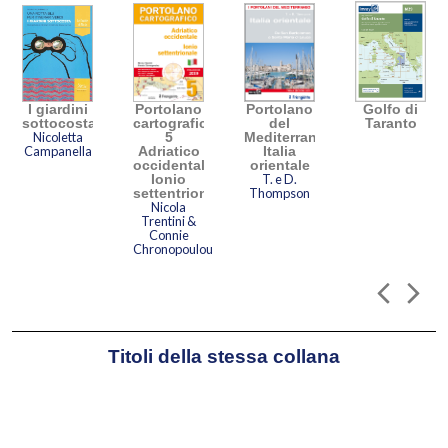
INTERVISTA PER PARABORDANDO
I giardini
Portolano
Portolano
Golfo di
leggi l'intervista 'come nasce un portolano' ?
sottocosta
cartografico
del
Taranto
Nicoletta
5
Mediterraneo
Campanella
Adriatico
Italia
occidentale,
orientale
Ionio
T. e D.
settentrionale
Thompson
Nicola
Trentini &
Connie
Chronopoulou
Titoli della stessa collana