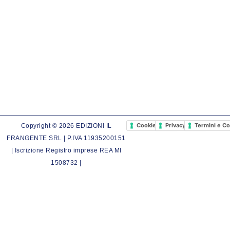
Cookie Policy
Privacy Policy
Termini e Co
Copyright © 2026 EDIZIONI IL
FRANGENTE SRL | P.IVA 11935200151
| Iscrizione Registro imprese REA MI
1508732 |