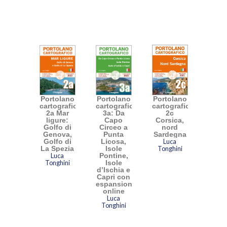
Portolano
Portolano
Portolano
cartografico
cartografico
cartografico
2a Mar
3a: Da
2c
ligure:
Capo
Corsica,
Golfo di
Circeo a
nord
Genova,
Punta
Sardegna
Golfo di
Licosa,
Luca
La Spezia
Isole
Tonghini
Luca
Pontine,
Tonghini
Isole
d’Ischia e
Capri con
espansione
online
Luca
Tonghini