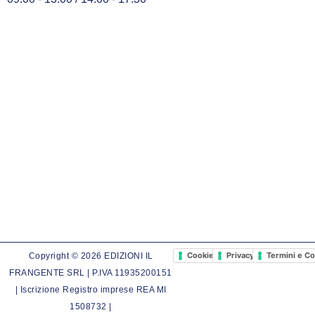
Cookie Policy
Privacy Policy
Termini e Co
Copyright © 2026 EDIZIONI IL
FRANGENTE SRL | P.IVA 11935200151
| Iscrizione Registro imprese REA MI
1508732 |