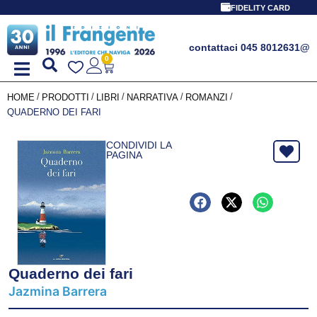
FIDELITY CARD
contattaci 045 8012631
@
0
/
/
/
/
/
HOME
PRODOTTI
LIBRI
NARRATIVA
ROMANZI
QUADERNO DEI FARI
CONDIVIDI LA
PAGINA
Quaderno dei fari
Jazmina Barrera