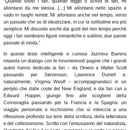
“Quando visito i fari, quando leggo o scrivo di fari, mi
allontano da me stessa. […] Mi allontano nello spazio e
vado in luoghi remoti. Mi allontano anche nel tempo, verso
un passato che so di idealizzare, in cui la solitudine era più
semplice. Mi discosto anche dai gusti del mio tempo perché
oggi i fari sembrano figure romantiche e sublimi, due parole
passate di moda.”
In questo testo intelligente e curioso Jazmina Barrera
intavola un dialogo con le innumerevoli pagine che i grandi
autori hanno dedicato ai fari – da Omero a Walter Scott
passando per Stevenson, Lawrence Durrell e,
naturalmente, Virginia Woolf – accompagnandoci in un
periplo che dalle coste del New England, e dai fari cari a
Edward Hopper, giunge fino alle scogliere della
Cornovaglia passando per la Francia e la Spagna: un
viaggio personale e ricchissimo che si intreccia a una
riflessione profonda sui temi della scrittura, della letteratura
e del collezionismo. Scritto con l’entusiasmo del naturalista,