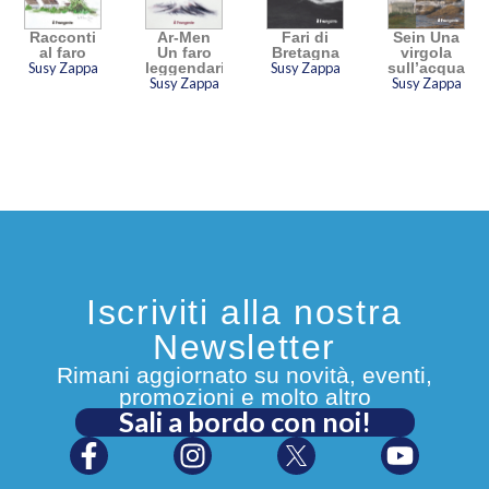
Racconti
Ar-Men
Fari di
Sein Una
al faro
Un faro
Bretagna
virgola
Susy Zappa
leggendario
Susy Zappa
sull’acqua
Susy Zappa
Susy Zappa
Iscriviti alla nostra
Newsletter
Rimani aggiornato su novità, eventi,
promozioni e molto altro
Sali a bordo con noi!