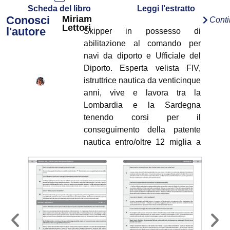
Scheda del libro
Leggi l'estratto
Conosci
Miriam
Cont
Lettori
l'autore
Skipper in possesso di
abilitazione al comando per
navi da diporto e Ufficiale del
Diporto. Esperta velista FIV,
istruttrice nautica da venticinque
anni, vive e lavora tra la
Lombardia e la Sardegna
tenendo corsi per il
conseguimento della patente
nautica entro/oltre 12 miglia a
vela e a motore e per navi da
diporto.
https://linktr.ee/miriamlettori