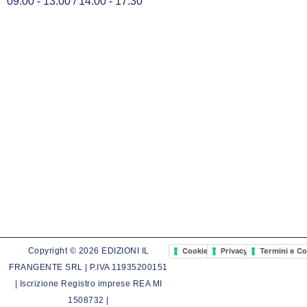
09.00 - 13.00 / 14.00 - 17.30
Cookie Policy
Privacy Policy
Termini e Co
Copyright © 2026 EDIZIONI IL
FRANGENTE SRL | P.IVA 11935200151
| Iscrizione Registro imprese REA MI
1508732 |