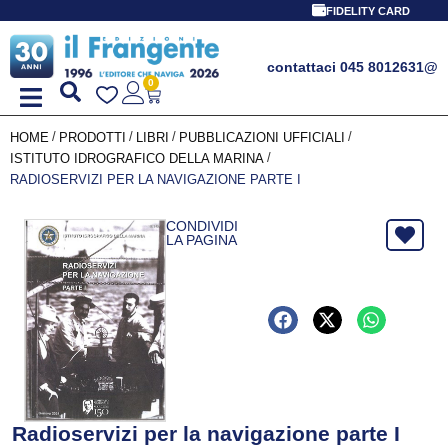
FIDELITY CARD
contattaci 045 8012631
@
0
/
/
/
/
HOME
PRODOTTI
LIBRI
PUBBLICAZIONI UFFICIALI
/
ISTITUTO IDROGRAFICO DELLA MARINA
RADIOSERVIZI PER LA NAVIGAZIONE PARTE I
CONDIVIDI
LA PAGINA
Radioservizi per la navigazione parte I