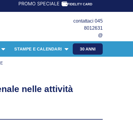
PROMO SPECIALE LIBRI PER I 30 ANNI DEL FRANGENTE! *
FIDELITY CARD
contattaci 045
8012631
@
STAMPE E CALENDARI
30 ANNI
EE
nale nelle attività