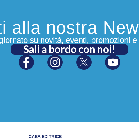
iti alla nostra New
iornato su novità, eventi, promozioni e 
Sali a bordo con noi!
CASA EDITRICE