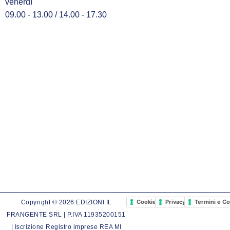
venerdì
09.00 - 13.00 / 14.00 - 17.30
Cookie Policy
Privacy Policy
Termini e Co
Copyright © 2026 EDIZIONI IL
FRANGENTE SRL | P.IVA 11935200151
| Iscrizione Registro imprese REA MI