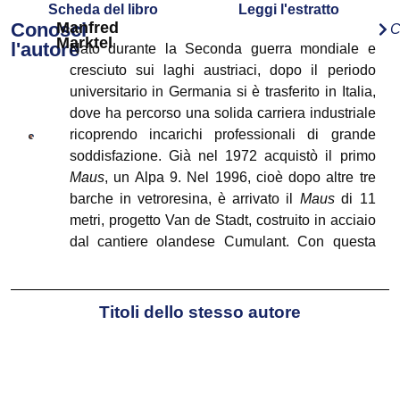
Scheda del libro
Leggi l'estratto
Conosci
Manfred
C
Marktel
l'autore
Nato durante la Seconda guerra mondiale e
cresciuto sui laghi austriaci, dopo il periodo
universitario in Germania si è trasferito in Italia,
dove ha percorso una solida carriera industriale
ricoprendo incarichi professionali di grande
soddisfazione. Già nel 1972 acquistò il primo
Maus
, un Alpa 9. Nel 1996, cioè dopo altre tre
barche in vetroresina, è arrivato il
Maus
di 11
metri, progetto Van de Stadt, costruito in acciaio
dal cantiere olandese Cumulant. Con questa
barca tranquilla, ma robusta, ha navigato per
oltre 100.000 miglia. In solitario ha traversato
tredici volte l’Atlantico, cinque volte l’equatore e
Titoli dello stesso autore
ha fatto oltre 12.000 miglia nel profondo Sud, nei
Quaranta Ruggenti e Cinquanta Urlanti. In
questi ultimi undici anni ha visitato molte isole
del Nord Atlantico e quasi tutte quelle del Sud