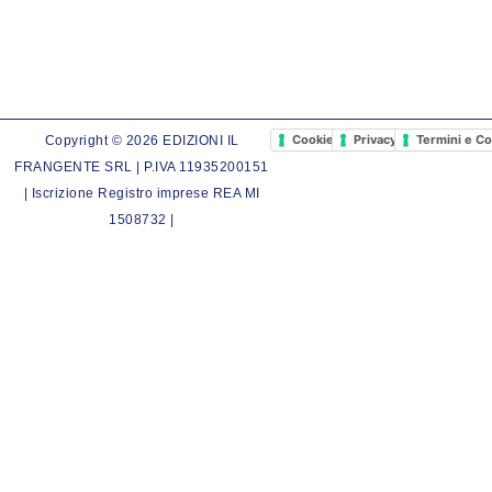
Cookie Policy
Privacy Policy
Termini e Co
Copyright © 2026 EDIZIONI IL
FRANGENTE SRL | P.IVA 11935200151
| Iscrizione Registro imprese REA MI
1508732 |