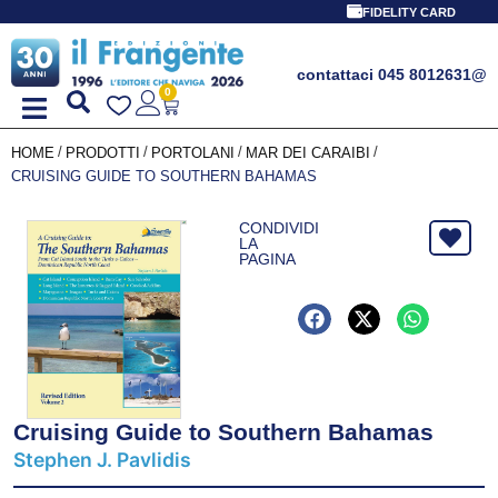
PROMO SPECIALE 
FIDELITY CARD
contattaci 045 8012631
@
0
/
/
/
/
HOME
PRODOTTI
PORTOLANI
MAR DEI CARAIBI
CRUISING GUIDE TO SOUTHERN BAHAMAS
CONDIVIDI
LA
PAGINA
Cruising Guide to Southern Bahamas
Stephen J. Pavlidis