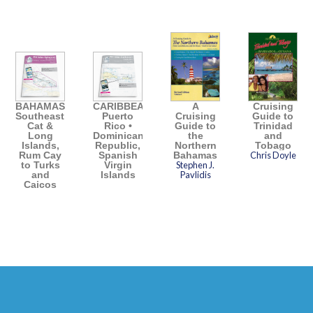
BAHAMAS
CARIBBEAN
A
Cruising
Southeast,
Puerto
Cruising
Guide to
Cat &
Rico •
Guide to
Trinidad
Long
Dominican
the
and
Islands,
Republic,
Northern
Tobago
Rum Cay
Spanish
Bahamas
Chris Doyle
to Turks
Virgin
Stephen J.
and
Islands
Pavlidis
Caicos