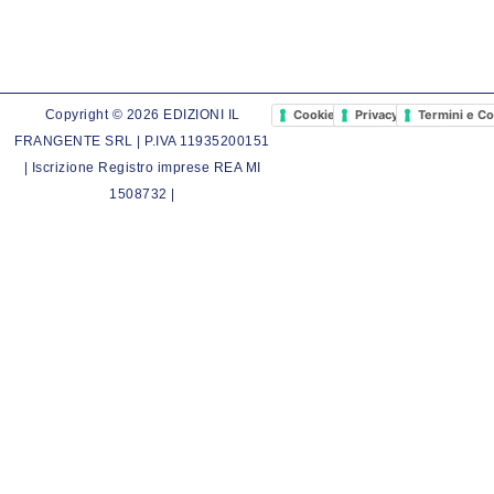
Cookie Policy
Privacy Policy
Termini e Co
Copyright © 2026 EDIZIONI IL
FRANGENTE SRL | P.IVA 11935200151
| Iscrizione Registro imprese REA MI
1508732 |