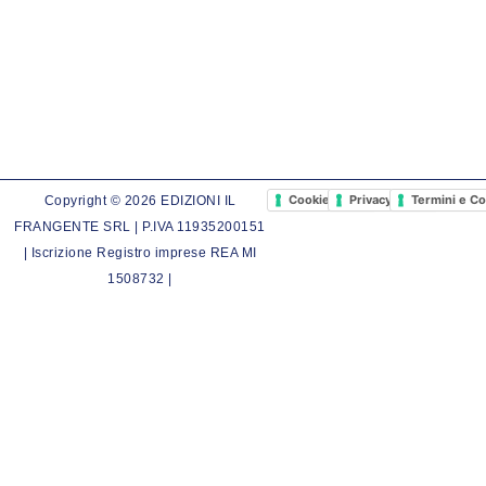
Cookie Policy
Privacy Policy
Termini e Co
Copyright © 2026 EDIZIONI IL
FRANGENTE SRL | P.IVA 11935200151
| Iscrizione Registro imprese REA MI
1508732 |