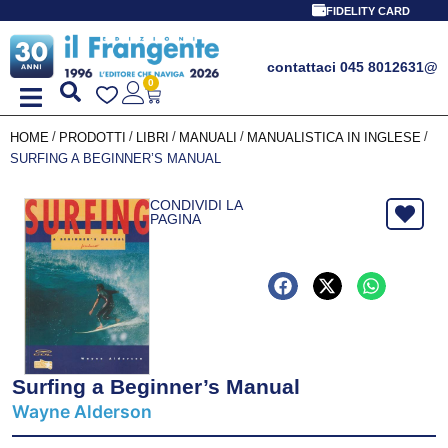
FIDELITY CARD
contattaci 045 8012631
@
0
/
/
/
/
/
HOME
PRODOTTI
LIBRI
MANUALI
MANUALISTICA IN INGLESE
SURFING A BEGINNER’S MANUAL
CONDIVIDI LA
PAGINA
Surfing a Beginner’s Manual
Wayne Alderson