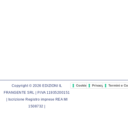
Cookie Policy
Privacy Policy
Termini e Co
Copyright © 2026 EDIZIONI IL
FRANGENTE SRL | P.IVA 11935200151
| Iscrizione Registro imprese REA MI
1508732 |