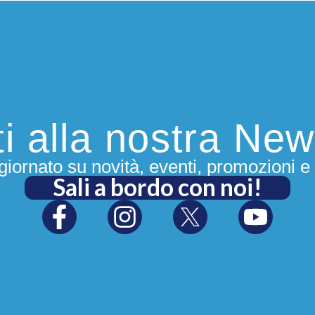
iti alla nostra New
iornato su novità, eventi, promozioni e 
Sali a bordo con noi!