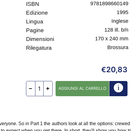
9781898660149
ISBN
1995
Edizione
Inglese
Lingua
128 ill. b/n
Pagine
170 x 240 mm
Dimensioni
Brossura
Rilegatura
20,83
€
AGGIUNGI AL CARRELLO
veryone. So in Part 1 the authors look at all the options: crewed 
to expect when you get there. In short, they'll show you how t