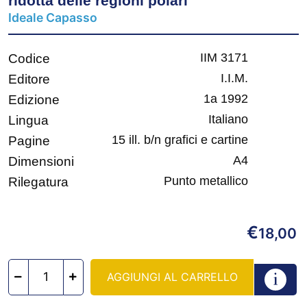
ridotta delle regioni polari
Ideale Capasso
IIM 3171
Codice
I.I.M.
Editore
1a 1992
Edizione
Italiano
Lingua
15 ill. b/n grafici e cartine
Pagine
A4
Dimensioni
Punto metallico
Rilegatura
€
18,00
AGGIUNGI AL CARRELLO