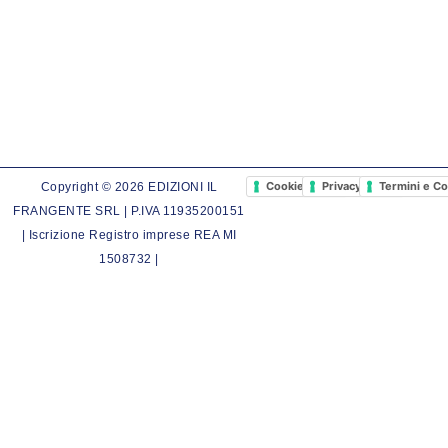
Cookie Policy
Privacy Policy
Termini e Co
Copyright © 2026 EDIZIONI IL
FRANGENTE SRL | P.IVA 11935200151
| Iscrizione Registro imprese REA MI
1508732 |