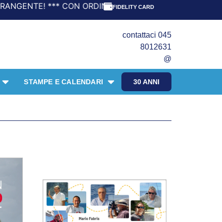
TIRE DA 69,90€ LA SPEDIZIONE È GRATIS! *** UFFICI CHI
FIDELITY CARD
contattaci 045
8012631
@
STAMPE E CALENDARI
30 ANNI