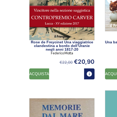
Rose de Freycinet Una viaggiatrice
Una ba
clandestina a bordo dell’Uranie
negli anni 1817-20
Federico Motta
€
20,90
€
22,00
ACQUISTA
ACQU