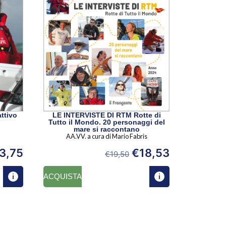
ttivo
LE INTERVISTE DI RTM Rotte di
Tutto il Mondo. 20 personaggi del
mare si raccontano
AA.VV. a cura di Mario Fabris
3,75
€
18,53
€
19,50
ACQUISTA