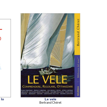
 lo
Le vele
Bertrand Chéret