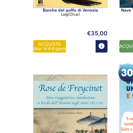
Barche del golfo di Venezia
Nave 
Luigi Divari
€
35,00
ACQUISTA
ACQU
disp. in 4-8 giorni