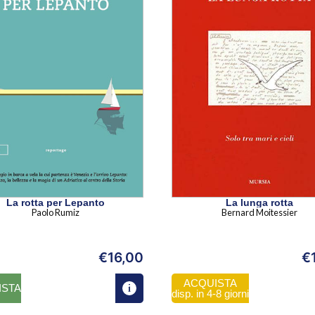
La rotta per Lepanto
La lunga rotta
Paolo Rumiz
Bernard Moitessier
€
16,00
€
ACQUISTA
ISTA
disp. in 4-8 giorni