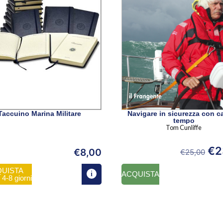
Taccuino Marina Militare
Navigare in sicurezza con ca
tempo
Tom Cunliffe
€
2
€
8,00
€
25,00
UISTA
ACQUISTA
n 4-8 giorni