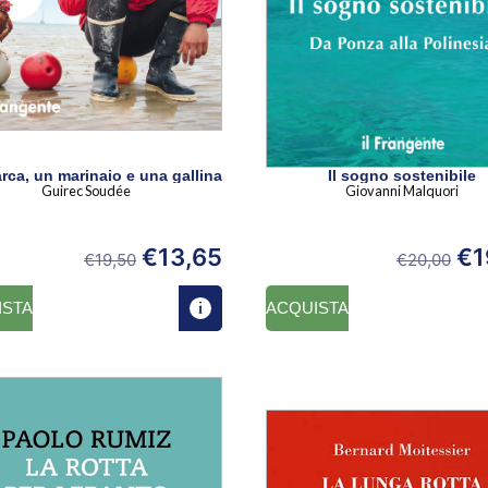
rca, un marinaio e una gallina
Il sogno sostenibile
Guirec Soudée
Giovanni Malquori
€
13,65
€
1
€
19,50
€
20,00
ISTA
ACQUISTA