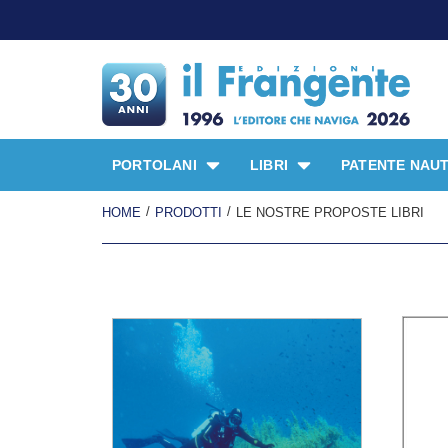
PROMO SPECIALE LI
PORTOLANI
LIBRI
PATENTE NAUT
/
/
HOME
PRODOTTI
LE NOSTRE PROPOSTE LIBRI