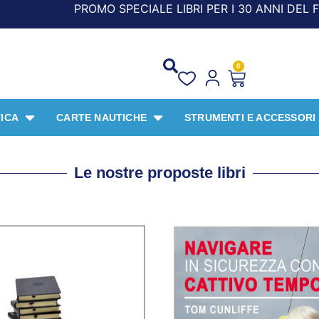
BRI PER I 30 ANNI DEL FRANGENTE! *** CON ORDINI A PAR
0
ICA
CARTE NAUTICHE
STRUMENTI E ACCESSORI
Le nostre proposte libri