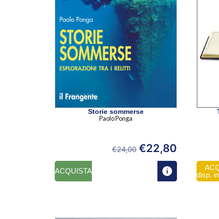
Storie sommerse
Paolo Ponga
€
22,80
€
24,00
ACQ
ACQUISTA
disp. i