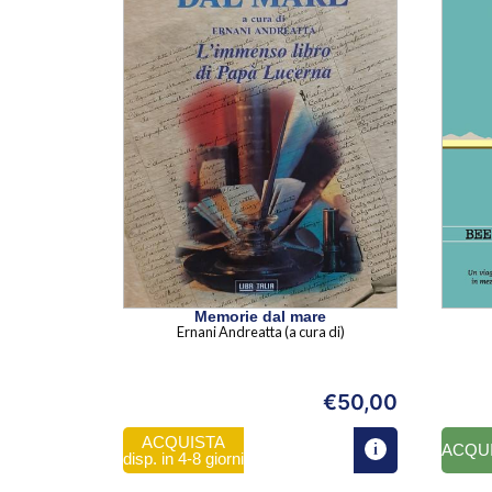
Memorie dal mare
Ernani Andreatta (a cura di)
€
50,00
ACQUISTA
ACQU
disp. in 4-8 giorni