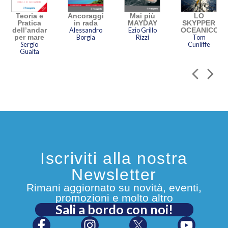
Teoria e
Ancoraggio
Mai più
LO
Pratica
in rada
MAYDAY
SKYPPER
dell’andar
Alessandro
Ezio Grillo
OCEANICO
per mare
Borgia
Rizzi
Tom
Sergio
Cunliffe
Guaita
Iscriviti alla nostra
Newsletter
Rimani aggiornato su novità, eventi,
promozioni e molto altro
Sali a bordo con noi!