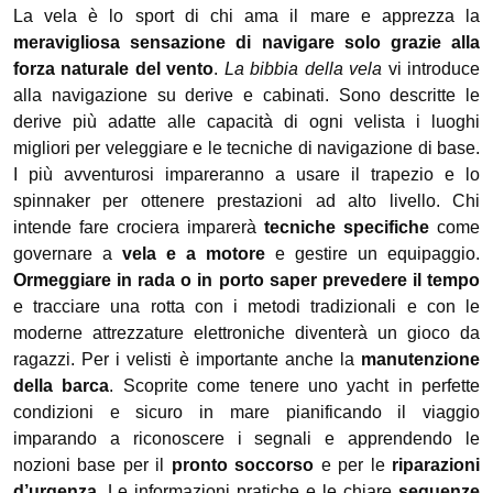
La vela è lo sport di chi ama il mare e apprezza la
meravigliosa sensazione di navigare solo grazie alla
forza naturale del vento
.
La bibbia della vela
vi introduce
alla navigazione su derive e cabinati. Sono descritte le
derive più adatte alle capacità di ogni velista i luoghi
migliori per veleggiare e le tecniche di navigazione di base.
I più avventurosi impareranno a usare il trapezio e lo
spinnaker per ottenere prestazioni ad alto livello. Chi
intende fare crociera imparerà
tecniche specifiche
come
governare a
vela e a motore
e gestire un equipaggio.
Ormeggiare in rada o in porto saper prevedere il tempo
e tracciare una rotta con i metodi tradizionali e con le
moderne attrezzature elettroniche diventerà un gioco da
ragazzi. Per i velisti è importante anche la
manutenzione
della barca
. Scoprite come tenere uno yacht in perfette
condizioni e sicuro in mare pianificando il viaggio
imparando a riconoscere i segnali e apprendendo le
nozioni base per il
pronto soccorso
e per le
riparazioni
d’urgenza
. Le informazioni pratiche e le chiare
sequenze