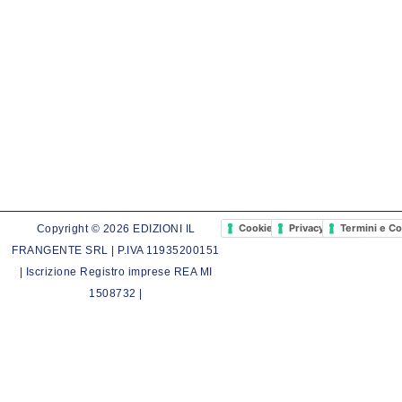
Cookie Policy
Privacy Policy
Termini e Co
Copyright © 2026 EDIZIONI IL
FRANGENTE SRL | P.IVA 11935200151
| Iscrizione Registro imprese REA MI
1508732 |