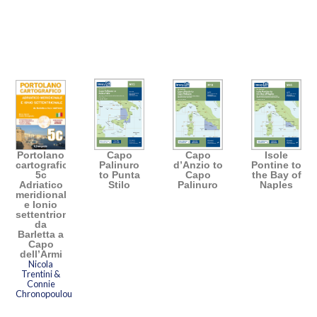
Portolano
Capo
Capo
Isole
cartografico
Palinuro
d’Anzio to
Pontine to
5c
to Punta
Capo
the Bay of
Adriatico
Stilo
Palinuro
Naples
meridionale
e Ionio
settentrionale:
da
Barletta a
Capo
dell’Armi
Nicola
Trentini &
Connie
Chronopoulou