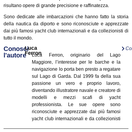
risultano opere di grande precisione e raffinatezza.
Sono dedicate alle imbarcazioni che hanno fatto la storia
della nautica da diporto e sono riconosciute e apprezzate
dai più famosi yacht club internazionali e da collezionisti di
tutto il mondo.
Conosci
Luca
Co
Ferron
l'autore
Luca Ferron, originario del Lago
Maggiore, l’interesse per le barche e la
navigazione lo porta ben presto a regatare
sul Lago di Garda. Dal 1999 fa della sua
passione un vero e proprio lavoro,
diventando illustratore navale e creatore di
modelli e mezzi scafi di yacht
professionista. Le sue opere sono
riconosciute e apprezzate dai più famosi
yacht club internazionali e da collezionisti
di tutto il mondo. I suoi disegni, dedicati