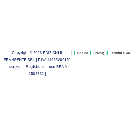
Cookie Policy
Privacy Policy
Termini e Co
Copyright © 2026 EDIZIONI IL
FRANGENTE SRL | P.IVA 11935200151
| Iscrizione Registro imprese REA MI
1508732 |