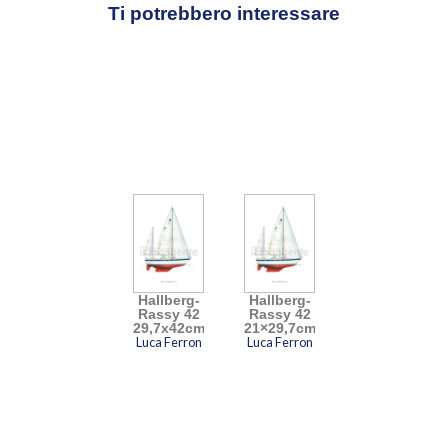
alle imbarcazioni che hanno fatto la storia
Ti potrebbero interessare
della nautica da diporto, sono realizzati a
mano a partire dai progetti originali e
dipinti ad acquerello, inchiostro e china
secondo una tecnica affinata in
ventiquattro anni di esperienza. Ne
risultano opere di grande precisione e
raffinatezza.
Video
Player
Hallberg-
Hallberg-
Rassy 42
Rassy 42
29,7x42cm
21×29,7cm
Luca Ferron
Luca Ferron
00:00
00:33