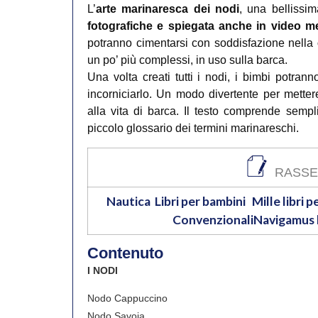
L’
arte marinaresca dei nodi
, una bellissim
fotografiche e spiegata anche in video 
potranno cimentarsi con soddisfazione nella
un po’ più complessi, in uso sulla barca.
Una volta creati tutti i nodi, i bimbi potra
incorniciarlo. Un modo divertente per metter
alla vita di barca. Il testo comprende sempli
piccolo glossario dei termini marinareschi.
RASSE
Nautica
Libri per bambini
Mille libri p
Convenzionali
Navigamus b
Contenuto
I NODI
Nodo Cappuccino
Nodo Savoia