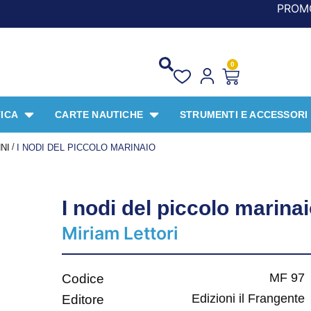
PROMO SPECIALE LIBRI P
0
ICA
CARTE NAUTICHE
STRUMENTI E ACCESSORI
/
NNI
I NODI DEL PICCOLO MARINAIO
I nodi del piccolo marina
Miriam Lettori
MF 97
Codice
Edizioni il Frangente
Editore