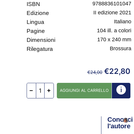
9788836101047
ISBN
II edizione 2021
Edizione
Italiano
Lingua
104 ill. a colori
Pagine
170 x 240 mm
Dimensioni
Brossura
Rilegatura
€
22,80
€
24,00
AGGIUNGI AL CARRELLO
Conosci
l'autore