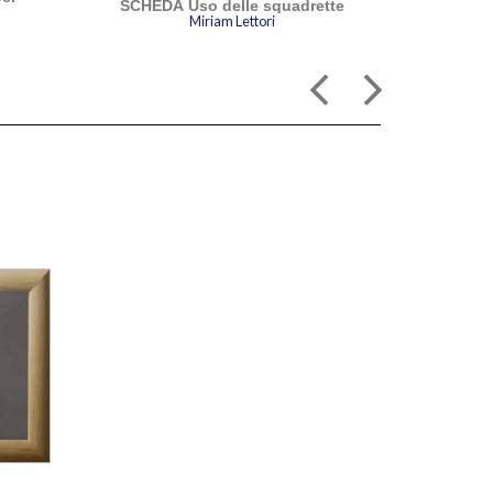
SCHEDA Uso delle squadrette
sulle
Miriam Lettori
e