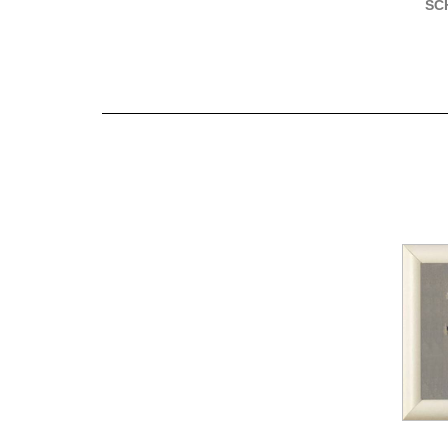
SCH
osta a vela
one online