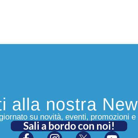
iti alla nostra New
iornato su novità, eventi, promozioni e 
Sali a bordo con noi!