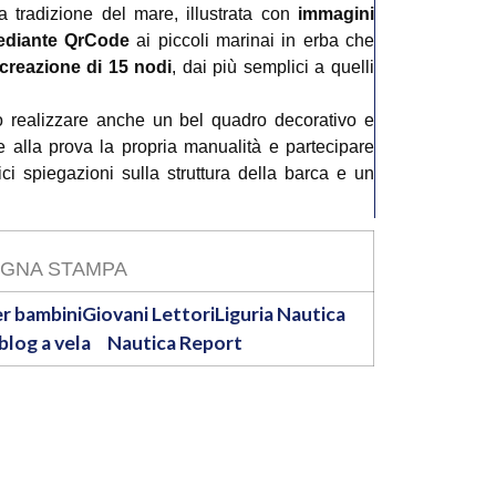
a tradizione del mare, illustrata con
immagini
mediante QrCode
ai piccoli marinai in erba che
creazione di 15 nodi
, dai più semplici a quelli
nno realizzare anche un bel quadro decorativo e
e alla prova la propria manualità e partecipare
ci spiegazioni sulla struttura della barca e un
GNA STAMPA
er bambini
Giovani Lettori
Liguria Nautica
log a vela
Nautica Report