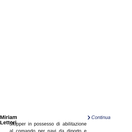
Miriam
Continua
Lettori
Skipper in possesso di abilitazione
al comando per navi da diporto e