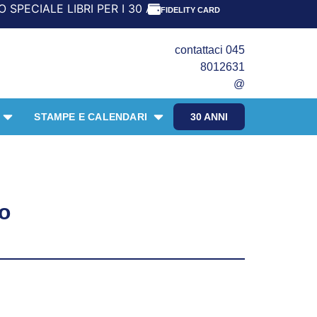
ER I 30 ANNI DEL FRANGENTE! *** CON ORDINI A PARTIRE 
FIDELITY CARD
contattaci 045
8012631
@
STAMPE E CALENDARI
30 ANNI
io