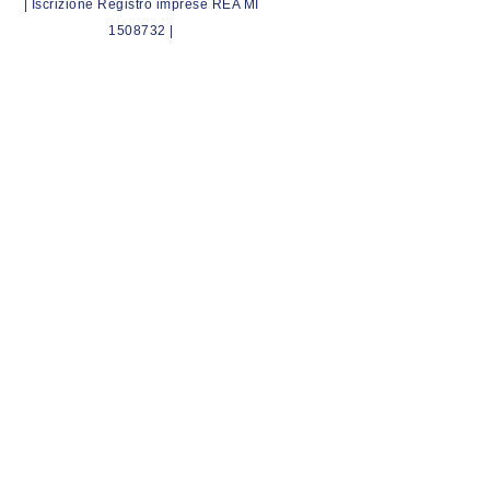
| Iscrizione Registro imprese REA MI
1508732 |