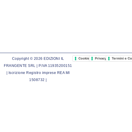
Cookie Policy
Privacy Policy
Termini e Co
Copyright © 2026 EDIZIONI IL
FRANGENTE SRL | P.IVA 11935200151
| Iscrizione Registro imprese REA MI
1508732 |