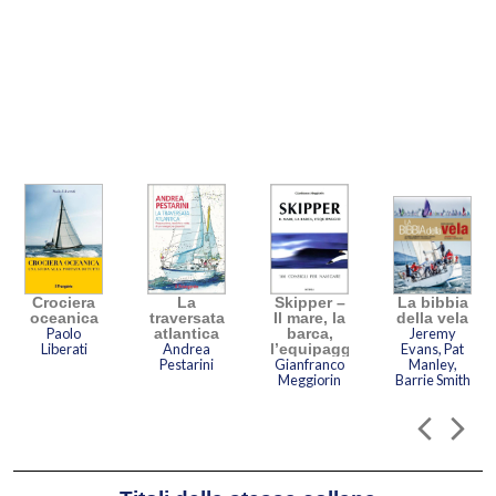
Crociera
La
Skipper –
La bibbia
oceanica
traversata
Il mare, la
della vela
Paolo
atlantica
barca,
Jeremy
Liberati
Andrea
l’equipaggio
Evans, Pat
Pestarini
Gianfranco
Manley,
Meggiorin
Barrie Smith