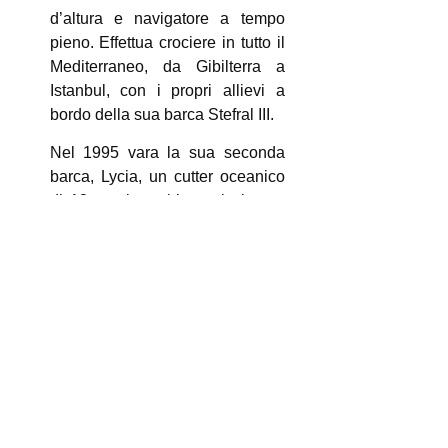
d’altura e navigatore a tempo
pieno. Effettua crociere in tutto il
Mediterraneo, da Gibilterra a
Istanbul, con i propri allievi a
bordo della sua barca Stefral III.
Nel 1995 vara la sua seconda
barca, Lycia, un cutter oceanico
di 18 metri, anch’esso in legno.
Ne cura personalmente
l’allestimento progettando e
realizzando molte attrezzature.
Con questa barca fa un giro del
mondo durato undici anni.
Nel 1996 fonda, assieme alla
moglie, la casa editrice Edizioni
il Frangente, che diventa
un’emanazione naturale della