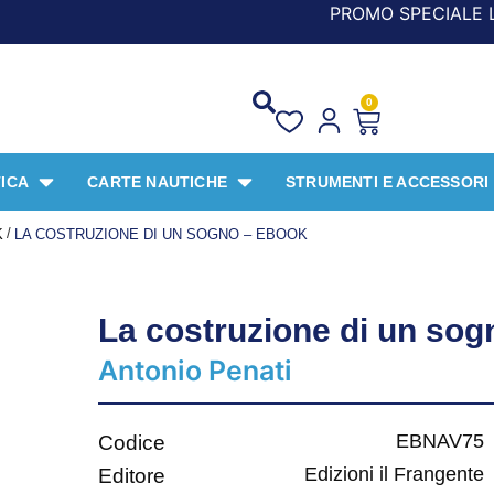
PROMO SPECIALE LIBRI PER I 30
0
ICA
CARTE NAUTICHE
STRUMENTI E ACCESSORI
/
K
LA COSTRUZIONE DI UN SOGNO – EBOOK
La costruzione di un so
Antonio Penati
EBNAV75
Codice
Edizioni il Frangente
Editore