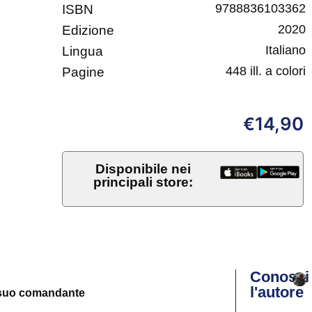
9788836103362
ISBN
2020
Edizione
Italiano
Lingua
448 ill. a colori
Pagine
14,90
€
Disponibile nei
principali store:
Conosci
l'autore
 suo comandante