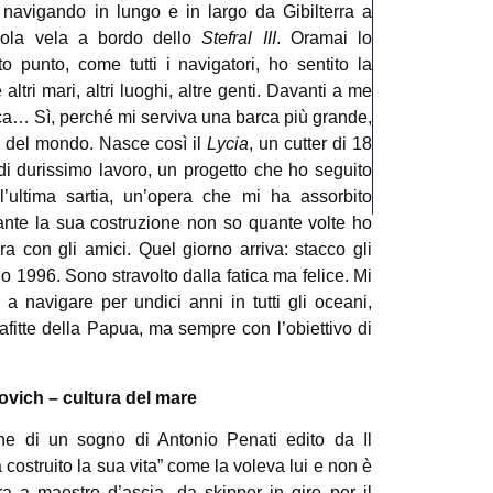
 navigando in lungo e in largo da Gibilterra a
cuola vela a bordo dello
Stefral III
. Oramai lo
punto, come tutti i navigatori, ho sentito la
altri mari, altri luoghi, altre genti. Davanti a me
arca… Sì, perché mi serviva una barca più grande,
ro del mondo. Nasce così il
Lycia
, un cutter di 18
 di durissimo lavoro, un progetto che ho seguito
l’ultima sartia, un’opera che mi ha assorbito
ante la sua costruzione non so quante volte ho
ra con gli amici. Quel giorno arriva: stacco gli
 1996. Sono stravolto dalla fatica ma felice. Mi
 navigare per undici anni in tutti gli oceani,
afitte della Papua, ma sempre con l’obiettivo di
covich – cultura del mare
ne di un sogno di Antonio Penati edito da Il
costruito la sua vita” come la voleva lui e non è
ra a maestro d’ascia, da skipper in giro per il