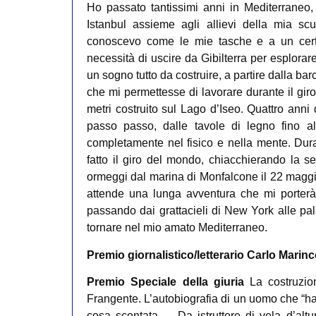
Ho passato tantissimi anni in Mediterraneo,
Istanbul assieme agli allievi della mia s
conoscevo come le mie tasche e a un certo 
necessità di uscire da Gibilterra per esplorare 
un sogno tutto da costruire, a partire dalla b
che mi permettesse di lavorare durante il gi
metri costruito sul Lago d’Iseo. Quattro anni
passo passo, dalle tavole di legno fino al
completamente nel fisico e nella mente. Dur
fatto il giro del mondo, chiacchierando la se
ormeggi dal marina di Monfalcone il 22 maggio
attende una lunga avventura che mi porterà a
passando dai grattacieli di New York alle pal
tornare nel mio amato Mediterraneo.
Premio giornalistico/letterario Carlo Marin
Premio Speciale della giuria
La costruzio
Frangente. L’autobiografia di un uomo che “ha 
cosa scontata…. Da istruttore di vela d’altu