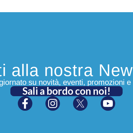
iti alla nostra New
iornato su novità, eventi, promozioni e 
Sali a bordo con noi!