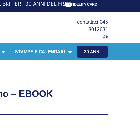
 ANNI DEL FRANGENTE! *** CON ORDINI A PARTIRE DA 69,90
FIDELITY CARD
contattaci 045
8012631
@
STAMPE E CALENDARI
30 ANNI
gno – EBOOK