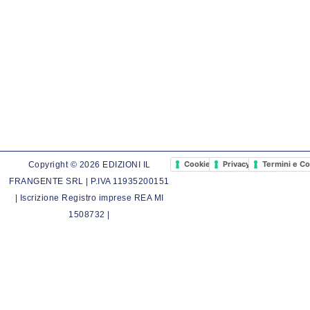
Cookie Policy
Privacy Policy
Termini e Co
Copyright © 2026 EDIZIONI IL
FRANGENTE SRL | P.IVA 11935200151
| Iscrizione Registro imprese REA MI
1508732 |