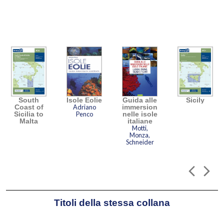
Affascinato dalla cartografia, dalla
navigazione d’altura e abile nel disegno
tecnico, ha associato le sue conoscenze
nautiche a quelle tecniche per dedicarsi
alla stesura di portolani.
South
Isole Eolie
Guida alle
Sicily
Coast of
Adriano
immersioni
Sicilia to
Penco
nelle isole
Malta
italiane
Motti,
Monza,
Schneider
Titoli della stessa collana