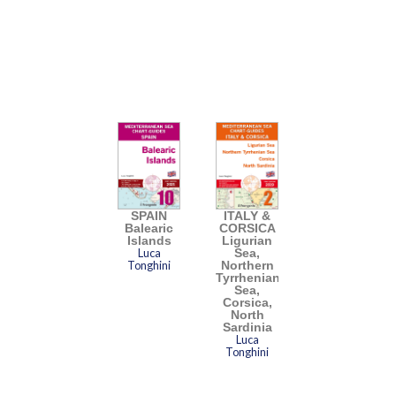
SPAIN
ITALY &
Balearic
CORSICA
Islands
Ligurian
Luca
Sea,
Tonghini
Northern
Tyrrhenian
Sea,
Corsica,
North
Sardinia
Luca
Tonghini