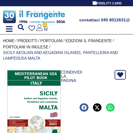
PROMO 
FIDELITY CARD
contattaci 045 8012631
@
0
/
/
/
/
HOME
PRODOTTI
PORTOLANI
EDIZIONI IL FRANGENTE
/
PORTOLANI IN INGLESE
SICILY AEOLIAN AND AEGADIAN ISLANDS, PANTELLERIA AND
LAMPEDUSA MALTA
CONDIVIDI
LA
PAGINA