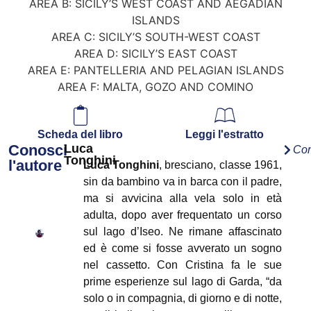
AREA B: SICILY’S WEST COAST AND AEGADIAN
ISLANDS
AREA C: SICILY’S SOUTH-WEST COAST
AREA D: SICILY’S EAST COAST
AREA E: PANTELLERIA AND PELAGIAN ISLANDS
AREA F: MALTA, GOZO AND COMINO
Scheda del libro
Leggi l'estratto
Conosci
Luca
Con
Tonghini
l'autore
Luca Tonghini
, bresciano, classe 1961,
sin da bambino va in barca con il padre,
ma si avvicina alla vela solo in età
adulta, dopo aver frequentato un corso
sul lago d’Iseo. Ne rimane affascinato
ed è come si fosse avverato un sogno
nel cassetto. Con Cristina fa le sue
prime esperienze sul lago di Garda, “da
solo o in compagnia, di giorno e di notte,