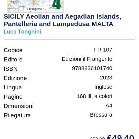
SICILY Aeolian and Aegadian Islands,
Pantelleria and Lampedusa MALTA
Luca Tonghini
FR 107
Codice
Edizioni il Frangente
Editore
9788836101740
ISBN
2023
Edizione
Inglese
Lingua
168 ill. a colori
Pagine
A4
Dimensioni
Brossura
Rilegatura
€
49,40