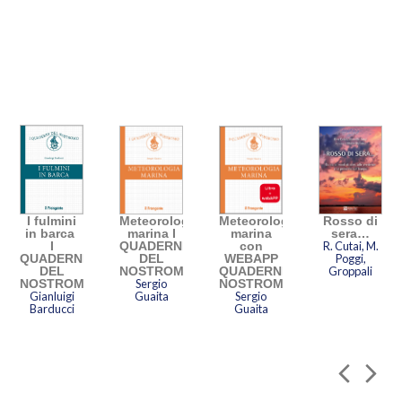
I fulmini
Meteorologia
Meteorologia
Rosso di
in barca
marina I
marina
sera…
I
QUADERNI
con
R. Cutai, M.
QUADERNI
DEL
WEBAPP
Poggi,
DEL
NOSTROMO
QUADERNI
Groppali
NOSTROMO
Sergio
NOSTROMO
Gianluigi
Guaita
Sergio
Barducci
Guaita