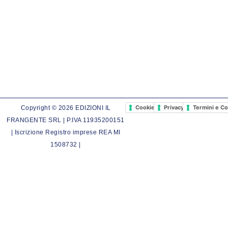
Cookie Policy
Privacy Policy
Termini e Co
Copyright © 2026 EDIZIONI IL
FRANGENTE SRL | P.IVA 11935200151
| Iscrizione Registro imprese REA MI
1508732 |