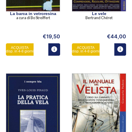
La barca in vetroresina
Le vele
a cura di Bo Streiffert
Bertrand Chéret
€
19,50
€
44,00
ACQUISTA
ACQUISTA
disp. in 4-8 giorni
disp. in 4-8 giorni