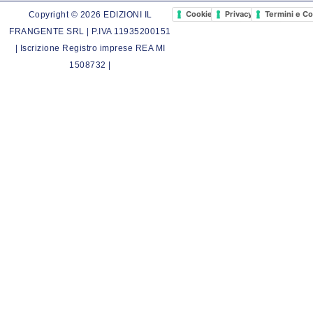
Cookie Policy
Privacy Policy
Termini e Co
Copyright © 2026 EDIZIONI IL
FRANGENTE SRL | P.IVA 11935200151
| Iscrizione Registro imprese REA MI
1508732 |