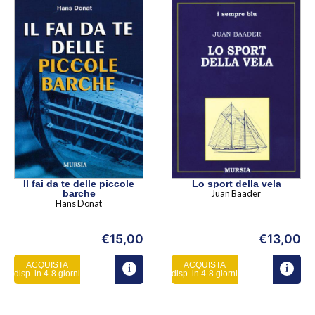
Il fai da te delle piccole
Lo sport della vela
barche
Juan Baader
Hans Donat
€
15,00
€
13,00
ACQUISTA
ACQUISTA
disp. in 4-8 giorni
disp. in 4-8 giorni