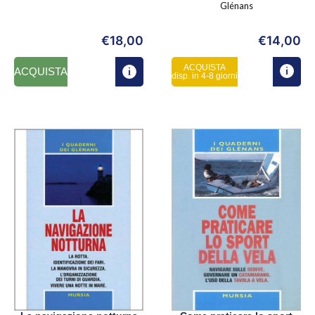
Glénans
€
18,00
€
14,00
ACQUISTA
ACQUISTA
disp. in 4-8 giorni