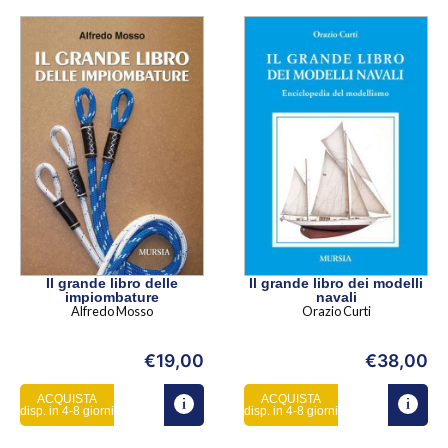
Il grande libro delle
Il grande libro dei modelli
impiombature
navali
Alfredo Mosso
Orazio Curti
€
19,00
€
38,00
ACQUISTA
ACQUISTA
disp. in 4-8 giorni
disp. in 4-8 giorni