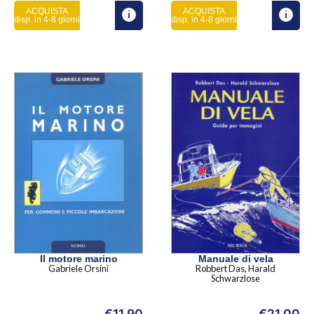
ACQUISTA
ACQUISTA
disp. in 4-8 giorni
disp. in 4-8 giorni
Il motore marino
Manuale di vela
Gabriele Orsini
Robbert Das, Harald
Schwarzlose
€
11,90
€
21,00