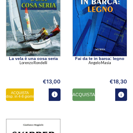
La vela è una cosa seria
Fai da te in barca: legno
Lorenzo Rondelli
Angelo Masia
€
13,00
€
18,30
ACQUISTA
ACQUISTA
disp. in 4-8 giorni