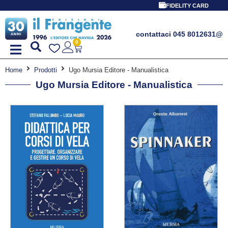
PROMO SPECIALE LIBRI PER I 30 ANNI DEL FRA
FIDELITY CARD
contattaci 045 8012631
@
0
Home
Prodotti
Ugo Mursia Editore - Manualistica
Ugo Mursia Editore - Manualistica