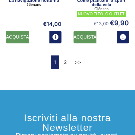
La navigazione notturna
Come praticare lo sport
Glénans
della vela
Glénans
NUOVO TITOLO OUTLET
€
9,90
€
14,00
€
13,00
ACQUISTA
ACQUISTA
1
2
>>
Iscriviti alla nostra
Newsletter