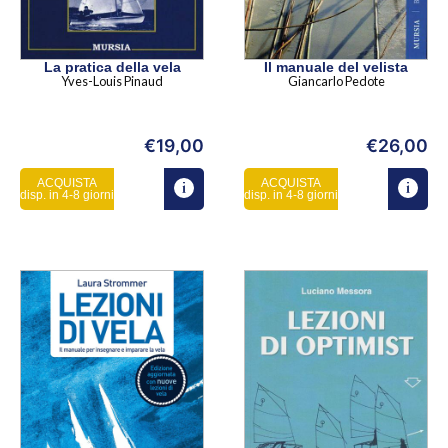
La pratica della vela
Il manuale del velista
Yves-Louis Pinaud
Giancarlo Pedote
€
19,00
€
26,00
ACQUISTA
ACQUISTA
disp. in 4-8 giorni
disp. in 4-8 giorni