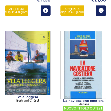
ACQUISTA
ACQUISTA
disp. in 4-8 giorni
disp. in 4-8 giorni
Vela leggera
Bertrand Chéret
La navigazione costiera
Glénans
NUOVO TITOLO OUTLET