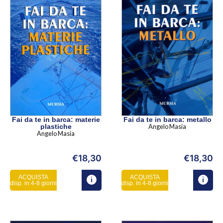
Fai da te in barca: materie
Fai da te in barca: metallo
plastiche
Angelo Masia
Angelo Masia
€
18,30
€
18,30
ACQUISTA
ACQUISTA
disp. in 4-8 giorni
disp. in 4-8 giorni