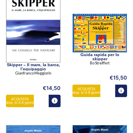
Guida rapida per lo
skipper
Bo Streiffert
Skipper – Il mare, la barca,
l’equipaggio
Gianfranco Meggiorin
€
15,50
€
14,50
ACQUISTA
disp. in 4-8 giorni
ACQUISTA
disp. in 4-8 giorni