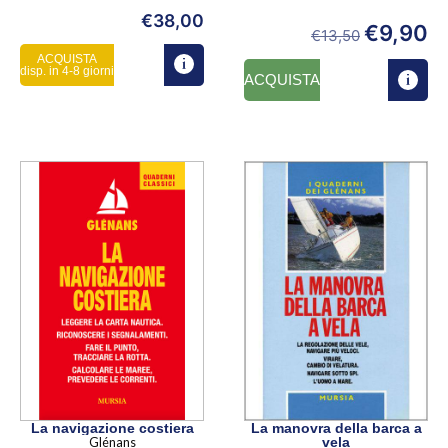
€
38,00
€
9,90
€
13,50
ACQUISTA
disp. in 4-8 giorni
ACQUISTA
La navigazione costiera
La manovra della barca a
Glénans
vela