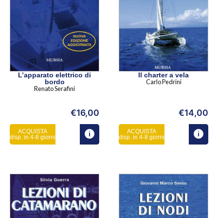
L’apparato elettrico di
Il charter a vela
bordo
Carlo Pedrini
Renato Serafini
€
16,00
€
14,00
ACQUISTA
ACQUISTA
disp. in 4-8 giorni
disp. in 4-8 giorni