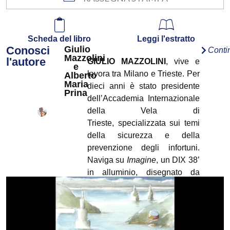
Scheda del libro
Leggi l'estratto
Conosci
Giulio
Conti
Mazzolini
l'autore
GIULIO MAZZOLINI
, vive e
e
lavora tra Milano e Trieste. Per
Alberto
Maria
dieci anni è stato presidente
Prina
dell’Accademia Internazionale
della Vela di
Trieste, specializzata sui temi
della sicurezza e della
prevenzione degli infortuni.
Naviga su
Imagine
, un DIX 38’
in alluminio, disegnato da
Dudley Dix.
Scrive regolarmente su
«Bolina» articoli tecnici di
nautica e tiene conferenze sui