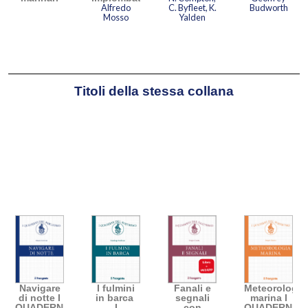
Alfredo
C. Byfleet, K.
Budworth
Mosso
Yalden
Titoli della stessa collana
Navigare
I fulmini
Fanali e
Meteorologia
di notte I
in barca
segnali
marina I
QUADERNI
I
con
QUADERNI