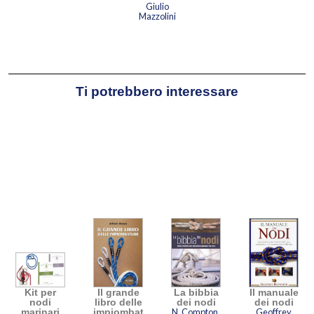
Giulio
Mazzolini
Ti potrebbero interessare
Kit per
Il grande
La bibbia
Il manuale
nodi
libro delle
dei nodi
dei nodi
marinari
impiombature
N. Compton,
Geoffrey