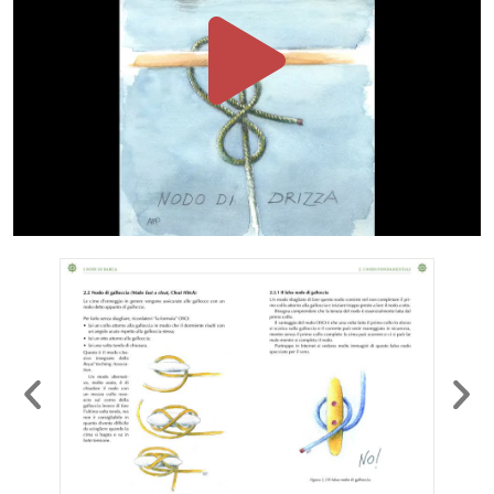
temi della corrosione e della
sicurezza in mare.
www.aaiv.it
ALBERTO MARIA PRINA
,
nasce e vive a Milano, studia
alla Accademia di Brera.
Pittore, grafico, designer ed
editore delle riviste «Area» e
«Invece» progetta e coordina
mostre culturali per diversi Enti
pubblici in Italia e all’estero.
Dedica gli anni più recenti
all’insegnamento (Accademia
di Brera con il corso di Urban
Design e Arte nello spazio
pubblico), alla pittura con
riflessioni sugli alfabeti arcaici,
al libro e al racconto.