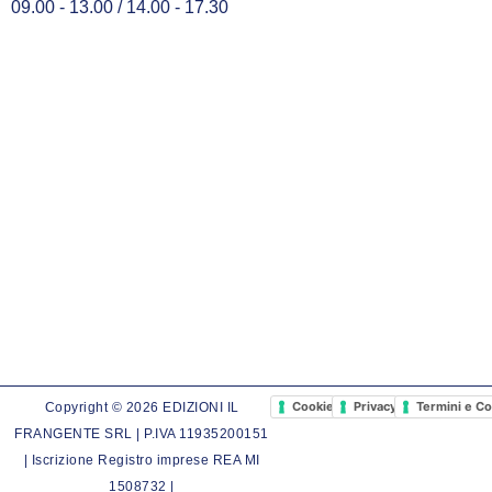
09.00 - 13.00 / 14.00 - 17.30
Cookie Policy
Privacy Policy
Termini e Co
Copyright © 2026 EDIZIONI IL
FRANGENTE SRL | P.IVA 11935200151
| Iscrizione Registro imprese REA MI
1508732 |