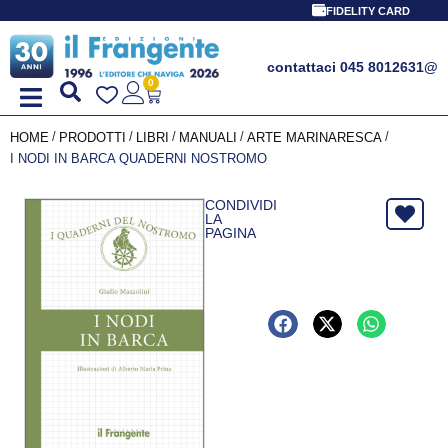
PR
FIDELITY CARD
contattaci 045 8012631
@
0
/
/
/
/
/
HOME
PRODOTTI
LIBRI
MANUALI
ARTE MARINARESCA
I NODI IN BARCA QUADERNI NOSTROMO
CONDIVIDI
LA
PAGINA