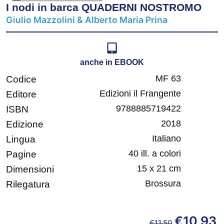
I nodi in barca QUADERNI NOSTROMO
Giulio Mazzolini & Alberto Maria Prina
anche in EBOOK
MF 63
Codice
Edizioni il Frangente
Editore
9788885719422
ISBN
2018
Edizione
Italiano
Lingua
40 ill. a colori
Pagine
15 x 21 cm
Dimensioni
Brossura
Rilegatura
€
10,93
€
11,50