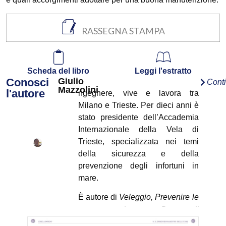
RASSEGNA STAMPA
Scheda del libro
Leggi l'estratto
Conosci
Giulio
Cont
Mazzolini
l'autore
ngegnere, vive e lavora tra
Milano e Trieste. Per dieci anni è
stato presidente dell’Accademia
Internazionale della Vela di
Trieste, specializzata nei temi
della sicurezza e della
prevenzione degli infortuni in
mare.
È autore di
Veleggio, Prevenire le
emergenze in mare, Domare il
vento
e
Come proteggere la