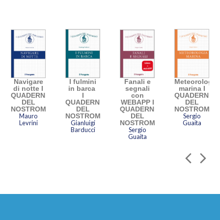
Navigare
I fulmini
Fanali e
Meteorologia
di notte I
in barca
segnali
marina I
QUADERNI
I
con
QUADERNI
DEL
QUADERNI
WEBAPP I
DEL
NOSTROMO
DEL
QUADERNI
NOSTROMO
Mauro
NOSTROMO
DEL
Sergio
Levrini
Gianluigi
NOSTROMO
Guaita
Barducci
Sergio
Guaita