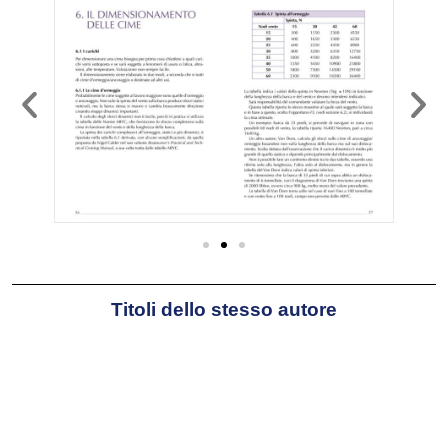
barca dai fulmini
(Edizioni
Magenes);
Cime a bordo
,
I nodi in
barca
e
Le navi achee nel mare
di Omero
(Edizioni il Frangente).
Ha scritto diversi articoli tecnici
per riviste specializzate e tiene
conferenze sui temi della
corrosione e della sicurezza in
mare.
Naviga su
Imagine
, un DIX 38’ in
alluminio disegnato da Dudley
Dix.
Titoli dello stesso autore