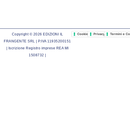
Cookie Policy
Privacy Policy
Termini e Co
Copyright © 2026 EDIZIONI IL
FRANGENTE SRL | P.IVA 11935200151
| Iscrizione Registro imprese REA MI
1508732 |