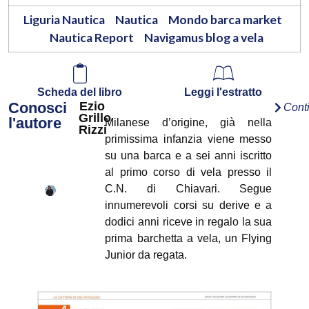
Liguria Nautica
Nautica
Mondo barca market
Nautica Report
Navigamus blog a vela
Scheda del libro
Leggi l'estratto
Conosci
Ezio
Cont
Grillo
l'autore
Milanese d’origine, già nella
Rizzi
primissima infanzia viene messo
su una barca e a sei anni iscritto
al primo corso di vela presso il
C.N. di Chiavari. Segue
innumerevoli corsi su derive e a
dodici anni riceve in regalo la sua
prima barchetta a vela, un Flying
Junior da regata.
Poco più che ventenne, inizia la
sua attività di skipper