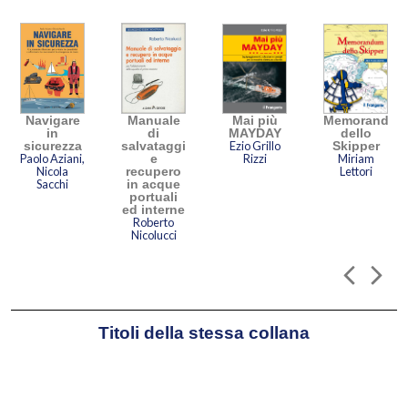
Navigare
Manuale
Mai più
Memorandum
in
di
MAYDAY
dello
sicurezza
salvataggio
Ezio Grillo
Skipper
Paolo Aziani,
e
Rizzi
Miriam
Nicola
recupero
Lettori
Sacchi
in acque
portuali
ed interne
Roberto
Nicolucci
Titoli della stessa collana