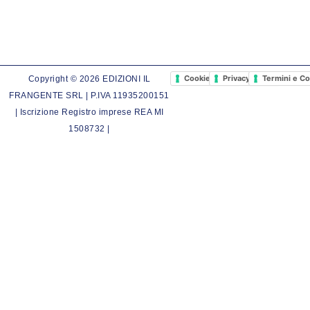
Cookie Policy
Privacy Policy
Termini e Co
Copyright © 2026 EDIZIONI IL
FRANGENTE SRL | P.IVA 11935200151
| Iscrizione Registro imprese REA MI
1508732 |