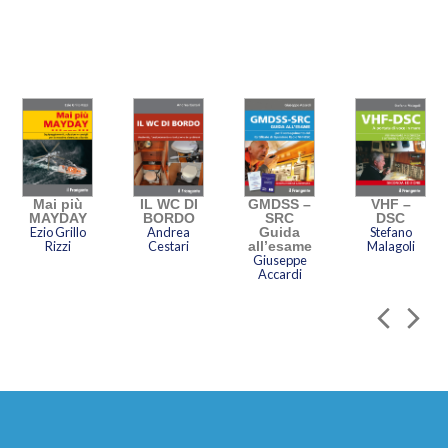
Mai più
IL WC DI
GMDSS –
VHF –
MAYDAY
BORDO
SRC
DSC
Ezio Grillo
Andrea
Guida
Stefano
Rizzi
Cestari
all’esame
Malagoli
Giuseppe
Accardi