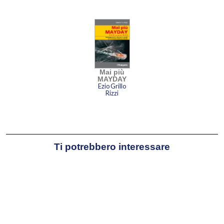
impara a sviluppare un rigido
approccio alla prevenzione di
emergenze e infortuni a bordo.
Nel 2006 a Lavagna apre la F&B
Yachting, azienda che si occupa
Mai più
della distribuzione e vendita di
MAYDAY
accessori ed equipaggiamenti
Ezio Grillo
Rizzi
nautici innovativi, specificamente
orientati all’incremento della
prevenzione e della sicurezza a
bordo. Attraverso la società
charter F&B Yachting Sailing si
Ti potrebbero interessare
dedica attivamente alla didattica e
organizza corsi di vela d’altura.