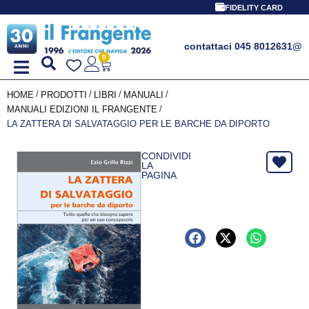
PROMO SPECIALE LIBRI PER I
FIDELITY CARD
contattaci 045 8012631
@
0
/
/
/
/
HOME
PRODOTTI
LIBRI
MANUALI
/
MANUALI EDIZIONI IL FRANGENTE
LA ZATTERA DI SALVATAGGIO PER LE BARCHE DA DIPORTO
CONDIVIDI
LA
PAGINA