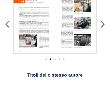
professionista e collabora con
l’agenzia charter Albatross.
Questo è il suo periodo più
formativo in cui ha la possibilità di
organizzare crociere anche al di
fuori del Mediterraneo e di
sperimentare e aprire varie rotte e
zone da charter ai Caraibi, nel
nord del Venezuela, in Malesia,
Thailandia e Madagascar.
Apprende dunque non solo a
Titoli dello stesso autore
navigare, ma anche a conoscere
capillarmente le barche, così da
essere in grado di intervenire su
rotture e manutenzioni anche in
aree del mondo prive di
assistenza tecnica. Ma soprattutto