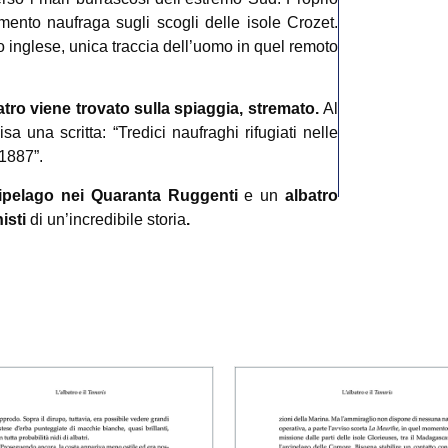
mento naufraga sugli scogli delle isole Crozet.
to inglese, unica traccia dell’uomo in quel remoto
atro viene trovato sulla spiaggia, stremato.
Al
sa una scritta: “Tredici naufraghi rifugiati nelle
 1887”.
cipelago nei Quaranta Ruggenti
e un
albatro
isti
di un’incredibile storia
.