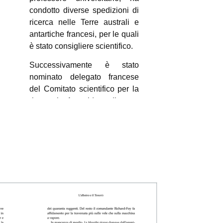
condotto diverse spedizioni di
ricerca nelle Terre australi e
antartiche francesi, per le quali
è stato consigliere scientifico.
Successivamente è stato
nominato delegato francese
del Comitato scientifico per la
ricerca in Antartide e direttore
amministrativo del programma
scientifico internazionale
Human Frontier Science
Program.
È autore di diversi racconti e
romanzi ambientati nelle isole
dove ha trascorso gran parte
della sua vita.