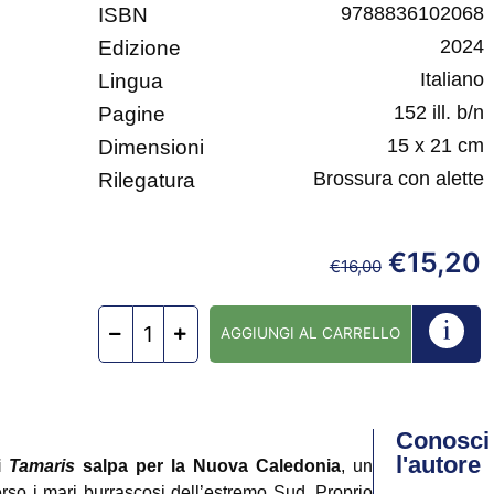
9788836102068
ISBN
2024
Edizione
Italiano
Lingua
152 ill. b/n
Pagine
15 x 21 cm
Dimensioni
Brossura con alette
Rilegatura
€
15,20
€
16,00
AGGIUNGI AL CARRELLO
Conosci
l'autore
i
Tamaris
salpa per la Nuova Caledonia
, un
erso i mari burrascosi dell’estremo Sud. Proprio