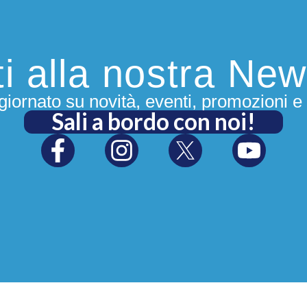
iti alla nostra New
iornato su novità, eventi, promozioni e 
Sali a bordo con noi!