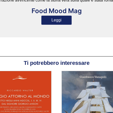
razione avvincente come la storia vera sulla quale è stata ro
Food Mood Mag
Leggi
Ti potrebbero interessare