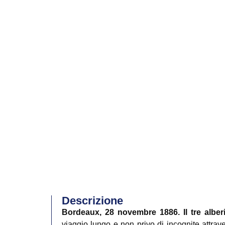
Descrizione
Bordeaux, 28 novembre 1886. Il tre alber
viaggio lungo e non privo di incognite attrav