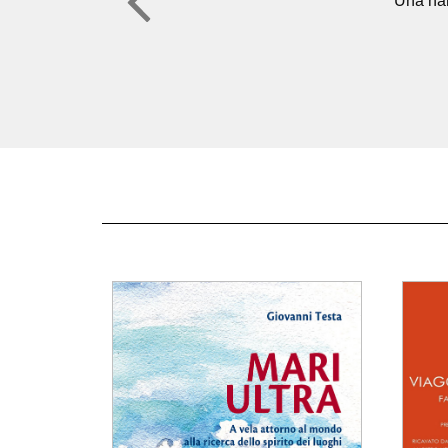
"
ia…
Una nar