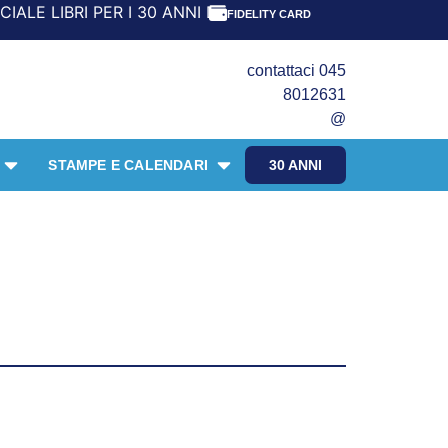
I 30 ANNI DEL FRANGENTE! *** CON ORDINI A PARTIRE DA 
FIDELITY CARD
contattaci 045
8012631
@
STAMPE E CALENDARI
30 ANNI