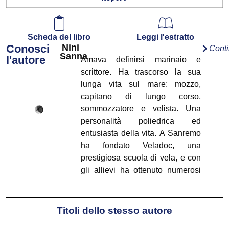
Scheda del libro
Leggi l'estratto
Conosci
Nini
Cont
Sanna
l'autore
Amava definirsi marinaio e
scrittore. Ha trascorso la sua
lunga vita sul mare: mozzo,
capitano di lungo corso,
sommozzatore e velista. Una
personalità poliedrica ed
entusiasta della vita. A Sanremo
ha fondato Veladoc, una
prestigiosa scuola di vela, e con
gli allievi ha ottenuto numerosi
successi in regate nazionali e
internazionali.
Titoli dello stesso autore
Nelle lunghe serate passate
all’ancora in rade solitarie gli