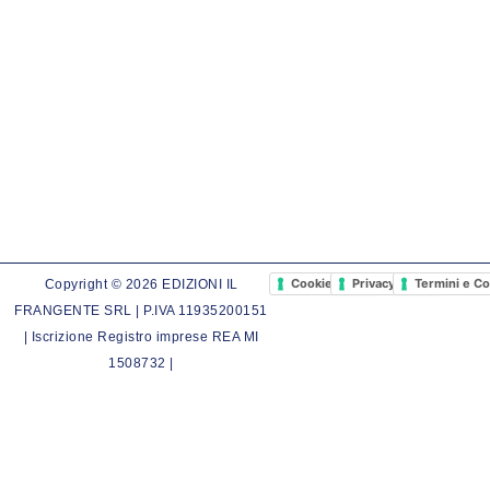
Cookie Policy
Privacy Policy
Termini e Co
Copyright © 2026 EDIZIONI IL
FRANGENTE SRL | P.IVA 11935200151
| Iscrizione Registro imprese REA MI
1508732 |