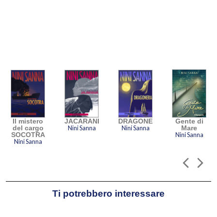
veniva naturale raccontare
episodi in cui il protagonista è il
mare, da queste narrazioni
nascono i suoi libri.
Segui Nini:
Il mistero
JACARANDA
DRAGONERA
Gente di
del cargo
Nini Sanna
Nini Sanna
Mare
SOCOTRA
Nini Sanna
Nini Sanna
Ti potrebbero interessare