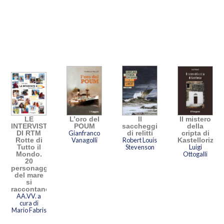
LE
L’oro del
Il
Il mistero
INTERVISTE
POUM
saccheggiatore
della
DI RTM
Gianfranco
di relitti
cripta di
Rotte di
Vanagolli
Robert Louis
Kastellorizo
Tutto il
Stevenson
Luigi
Mondo.
Ottogalli
20
personaggi
del mare
si
raccontano
AA.VV. a
cura di
Mario Fabris