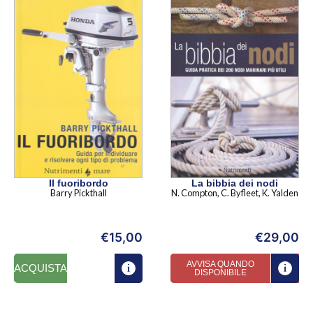
Il fuoribordo
La bibbia dei nodi
Barry Pickthall
N. Compton, C. Byfleet, K. Yalden
€
15,00
€
29,00
AVVISA QUANDO
ACQUISTA
DISPONIBILE