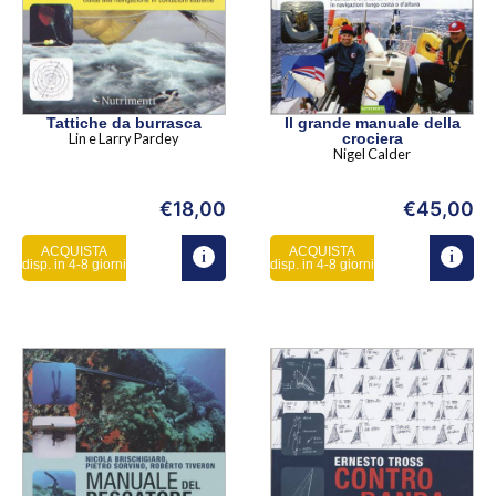
Tattiche da burrasca
Il grande manuale della
Lin e Larry Pardey
crociera
Nigel Calder
€
18,00
€
45,00
ACQUISTA
ACQUISTA
disp. in 4-8 giorni
disp. in 4-8 giorni