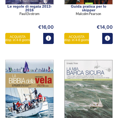
Le regole di regata 2013-
Guida pratica per lo
2016
skipper
Paul Elvstrom
Malcolm Pearson
€
16,00
€
14,00
ACQUISTA
ACQUISTA
disp. in 4-8 giorni
disp. in 4-8 giorni