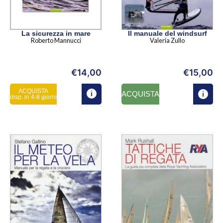
La sicurezza in mare
Il manuale del windsurf
Roberto Mannucci
Valeria Zullo
€
14,00
€
15,00
ACQUISTA
ACQUISTA
disp. in 4-8 giorni