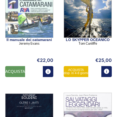
Il manuale dei catamarani
LO SKYPPER OCEANICO
Jeremy Evans
Tom Cunliffe
€
22,00
€
25,00
ACQUISTA
ACQUISTA
disp. in 4-8 giorni