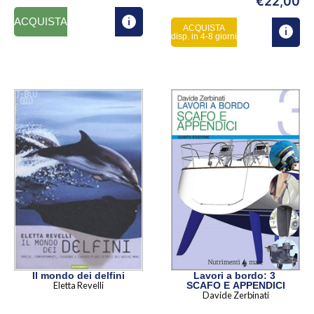
€
22,00
ACQUISTA
ACQUISTA
disp. in 4-8 giorni
Il mondo dei delfini
Lavori a bordo: 3
Eletta Revelli
SCAFO E APPENDICI
Davide Zerbinati