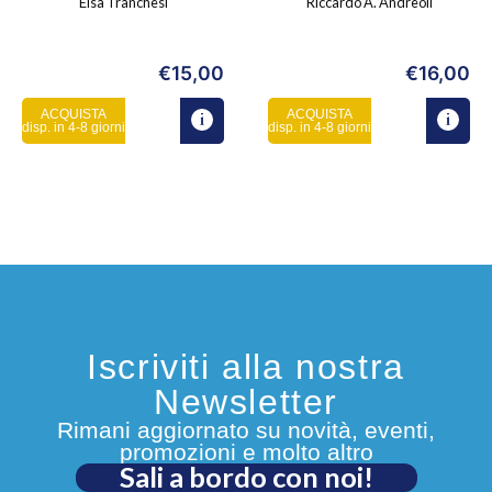
Elsa Tranchesi
Riccardo A. Andreoli
€
15,00
€
16,00
ACQUISTA
ACQUISTA
disp. in 4-8 giorni
disp. in 4-8 giorni
Iscriviti alla nostra
Newsletter
Rimani aggiornato su novità, eventi,
promozioni e molto altro
Sali a bordo con noi!