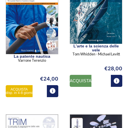
L’arte e la scienza delle
vele
Tom Whidden - Michael Levitt
La patente nautica
Varrone Terenzio
€
28,00
€
24,00
ACQUISTA
ACQUISTA
disp. in 4-8 giorni