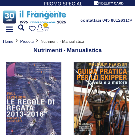
IALE LIBRI PER I 30 ANNI DEL FRANGENTE! *** CON ORDINI
FIDELITY CARD
contattaci 045 8012631
@
0
Home
Prodotti
Nutrimenti - Manualistica
Nutrimenti - Manualistica