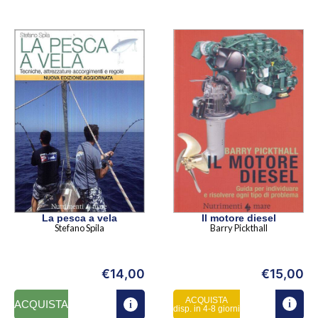
La pesca a vela
Il motore diesel
Stefano Spila
Barry Pickthall
€
14,00
€
15,00
ACQUISTA
ACQUISTA
disp. in 4-8 giorni