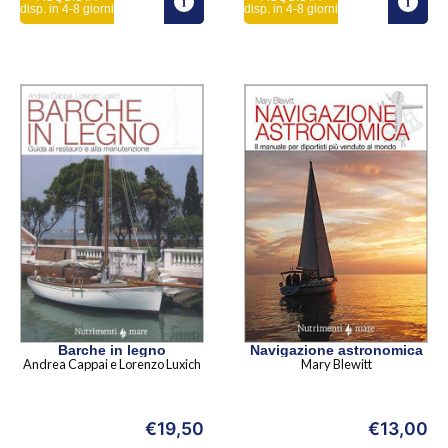
disp. in 4-8 giorni
disp. in 4-8 giorni
Barche in legno
Navigazione astronomica
Andrea Cappai e Lorenzo Luxich
Mary Blewitt
€
19,50
€
13,00