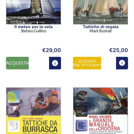
Il meteo per la vela
Tattiche di regata
Stefano Gallino
Mark Rushall
€
29,00
€
25,00
ACQUISTA
ACQUISTA
disp. in 4-8 giorni