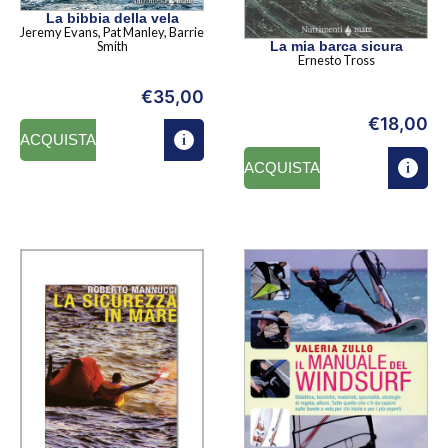
La bibbia della vela
Jeremy Evans, Pat Manley, Barrie
La mia barca sicura
Smith
Ernesto Tross
€
35,00
€
18,00
ACQUISTA
ACQUISTA