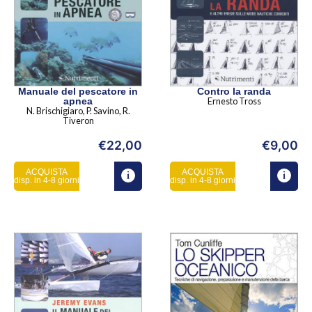
Manuale del pescatore in
Contro la randa
apnea
Ernesto Tross
N. Brischigiaro, P. Savino, R.
Tiveron
€
22,00
€
9,00
ACQUISTA
ACQUISTA
disp. in 4-8 giorni
disp. in 4-8 giorni