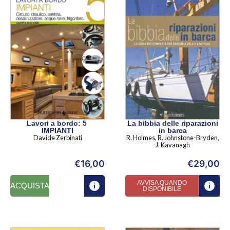
Lavori a bordo: 5
La bibbia delle riparazioni
IMPIANTI
in barca
Davide Zerbinati
R. Holmes, R. Johnstone-Bryden,
J. Kavanagh
€
16,00
€
29,00
AVVISA QUANDO
ACQUISTA
DISPONIBILE