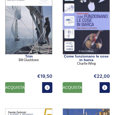
Trim
Come funzionano le cose
Bill Gladstone
in barca
Charlie Wing
€
19,50
€
22,00
ACQUISTA
ACQUISTA